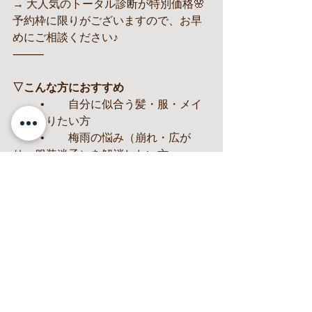
→ 大人気のトータル診断が特別価格🌸
予約枠に限りがございますので、お早
めにご相談ください♪
⸻
▽こんな方におすすめ
	•	自分に似合う髪・服・メイ
クを知りたい方
	•	梅雨の悩み（崩れ・広が
り・服装迷子）を解消したい方
	•	夏前に“周りと差がつく垢抜
け”を叶えたい方
—————-
16タイプパーソナルカラー診断、
自分型骨格診断、顔タイプ診断、ファ