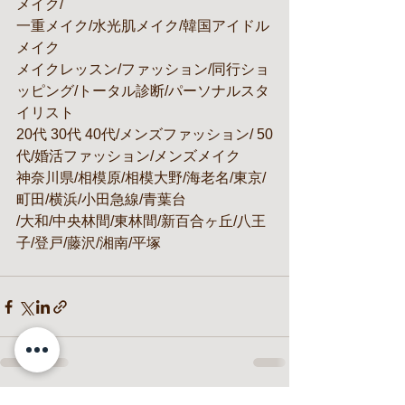
メイク/
一重メイク/水光肌メイク/韓国アイドル
メイク
メイクレッスン/ファッション/同行ショ
ッピング/トータル診断/パーソナルスタ
イリスト
20代 30代 40代/メンズファッション/ 50
代/婚活ファッション/メンズメイク
神奈川県/相模原/相模大野/海老名/東京/
町田/横浜/小田急線/青葉台
/大和/中央林間/東林間/新百合ヶ丘/八王
子/登戸/藤沢/湘南/平塚