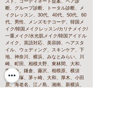
スト、コーディネート提案、ペア診
断、グループ診断、トータル診断、メ
イクレッスン、30代、40代、50代、60
代、男性、メンズモテコーデ、韓国メ
イク/韓国メイクレッスン/カリナメイク/
一重メイク/水光肌メイク/韓国アイドル
メイク、英語対応、美容師、ヘアスタ
イル、ウェディング、スキンケア、下
地、神奈川、横浜、みなとみらい、川
崎、町田、相模大野、東林間、大和、
青葉台、鎌倉、藤沢、相模原、横須
賀、平塚、茅ヶ崎、大和、厚木、小田
原、海老名、江ノ島、湘南、新横浜、
桜木町、箱根、湯河原、武蔵小杉、逗
子、東京、新百合ヶ丘、葉山町、就
活、ファッション、ブライダル、カッ
プル、成人式、婚活、イエべ、ブル
ベ、
personal color diagnosis, skeletal diagn