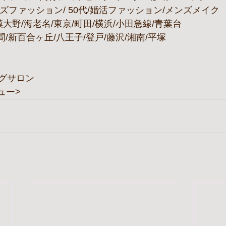
/メンズファッション/ 50代/婚活ファッション/メンズメイク
大野/海老名/東京/町田/横浜/小田急線/青葉台
間/新百合ヶ丘/八王子/登戸/藤沢/湘南/平塚
グサロン
ビュー>