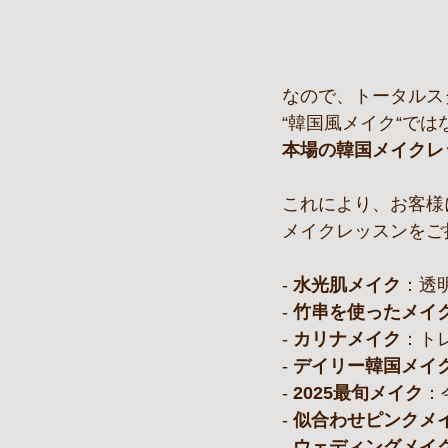
なので、トータルス
“韓国風メイク“では
本場の韓国メイクレ
これにより、お客様
メイクレッスンをご
- 
水光肌メイク
：透
- 
竹串を使ったメイ
- 
カリナメイク
：ト
- 
デイリー韓国メイ
- 
2025最旬メイク
：
- 
似合わせピンクメ
- 
ウェディングメイ