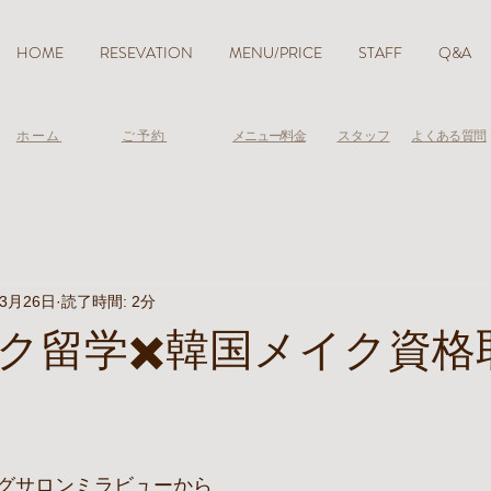
HOME
RESEVATION
MENU/PRICE
STAFF
Q&A
ホーム
ご予約
メニュー/料金
スタッフ
よくある質問
年3月26日
読了時間: 2分
ク留学✖️韓国メイク資格
グサロンミラビューから