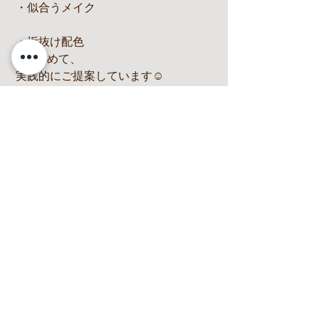
 ・似合うメイク
 ・垢抜け配色
まで含めて、
 実践的にご提案しています☺️
https://www.miloview.com/