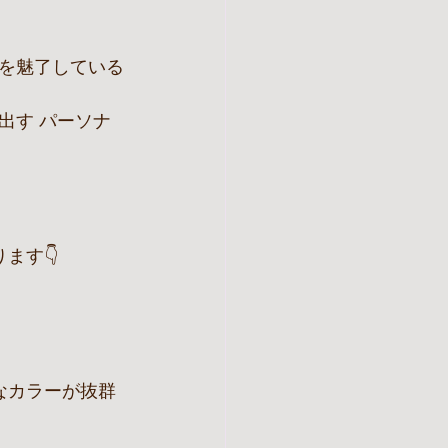
を魅了している
出す パーソナ
ます👇