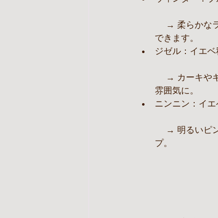
 　→ 柔らかなラベンダーやライトグレーで透明感をプラス。清楚で上品な印象を強調
できます。
ジゼル：イエベ
 　→ カーキやキャメル、ゴールドを取り入れたスタイリングでシックかつ洗練された
雰囲気に。
ニンニン：イエ
 　→ 明るいピンクやコーラル、イエロー系でナチュラルで愛らしい魅力をさらにアッ
プ。