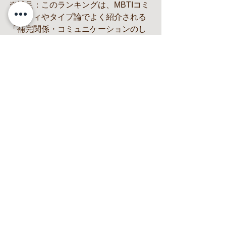
※補足：このランキングは、MBTIコミ
ュニティやタイプ論でよく紹介される
「補完関係・コミュニケーションのし
やすさ」を参考にした一般的な傾向で
す。MBTIは性格検査ではなく自己理解
のための指標であり、相性を科学的に
保証するものではありません。
東京　町田　神奈川　相
模大野
トータルスタイリングサ
ロン
MILOVIEWミラビュー
———————————
16タイプパーソナルカラー診断、骨格