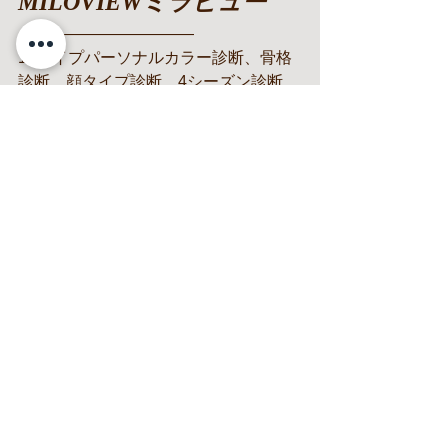
MILOVIEWミラビュー
———————————
16タイプパーソナルカラー診断、骨格
診断、顔タイプ診断、4シーズン診断、
7タイプ診断、7タイプ骨格診断、自分
型骨格診断、16タイプパーソナルカラ
ー診断、16タイプコスメアドバイザ
ー、16タイプコスメ、同行ショッピン
グ、買い物同行、パーソナルスタイリ
スト、コーディネート提案、ペア診
断、グループ診断、トータル診断、メ
イクレッスン、30代、40代、50代、60
代、男性、メンズモテコーデ、韓国メ
イク/韓国メイクレッスン/カリナメイク/
一重メイク/水光肌メイク/韓国アイドル
メイク、英語対応、美容師、ヘアスタ
イル、ウェディング、スキンケア、下
地、神奈川、横浜、みなとみらい、川
崎、町田、相模大野、東林間、大和、